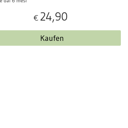
re dai 6 mesi
24,90
€
Kaufen