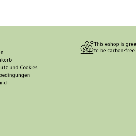
This eshop is gre
to be carbon-free
en
nkorb
utz und Cookies
bedingungen
ind