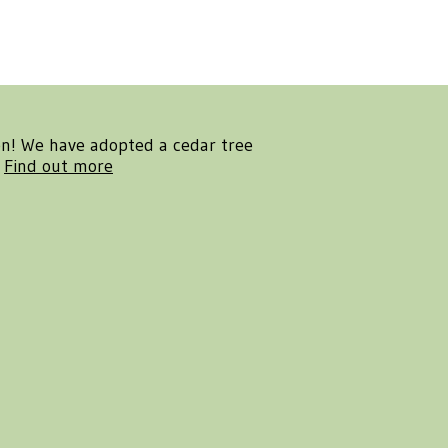
en! We have adopted a cedar tree
.
Find out more