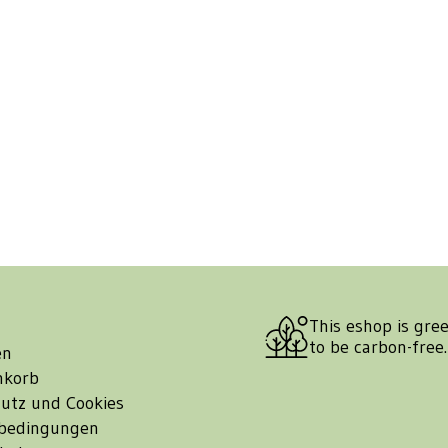
This eshop is gre
to be carbon-free
en
nkorb
utz und Cookies
bedingungen