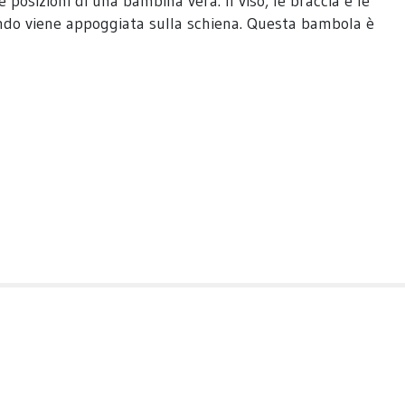
posizioni di una bambina vera. Il viso, le braccia e le
uando viene appoggiata sulla schiena. Questa bambola è