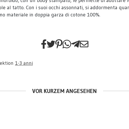
 morbido, con un body stampato, le permette di adottare le 
ole al tatto. Con i suoi occhi assonnati, si addormenta q
simo materiale in doppia garza di cotone 100%.
Sektion
1-3 anni
VOR KURZEM ANGESEHEN