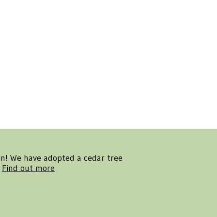
en! We have adopted a cedar tree
.
Find out more