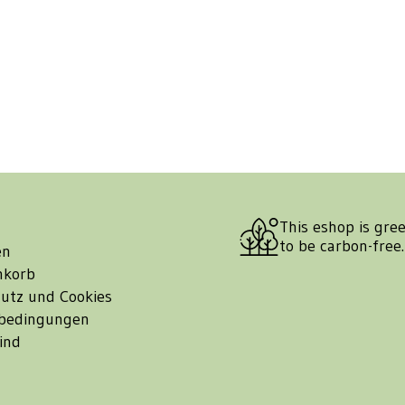
This eshop is gre
to be carbon-free
en
nkorb
utz und Cookies
bedingungen
ind