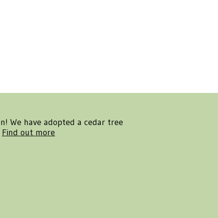
en! We have adopted a cedar tree
.
Find out more