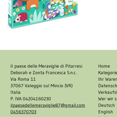
Il paese delle Meraviglie di Pitarresi
Home
Deborah e Zonta Francesca S.n.c.
Kategori
Via Roma 11
Ihr Ware
37067 Valeggio sul Mincio (VR)
Datensch
Italia
Verkaufs
P. IVA 04204160230
Wer wir s
ilpaesedellemeraviglie87@gmail.com
Deutsch
0456370703
English