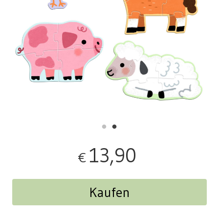
13,90
€
Kaufen