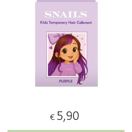
5,90
€