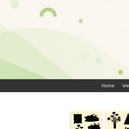
Home
We