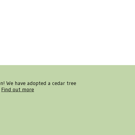
en! We have adopted a cedar tree
.
Find out more