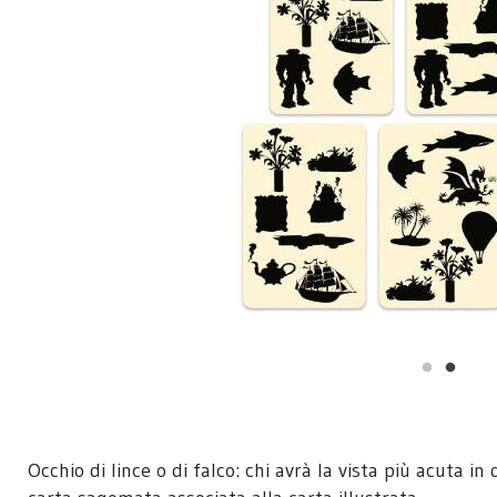
Occhio di lince o di falco: chi avrà la vista più acuta 