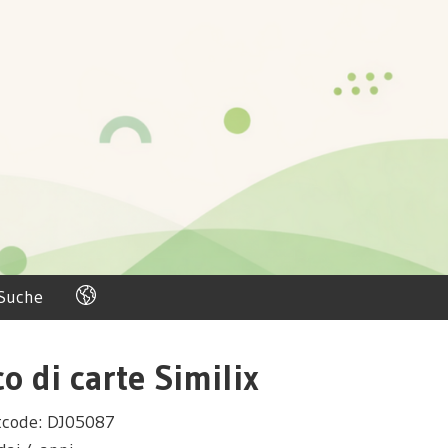
Suche
o di carte Similix
tcode: DJ05087