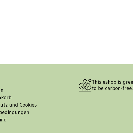
This eshop is gre
to be carbon-free
en
nkorb
utz und Cookies
bedingungen
ind