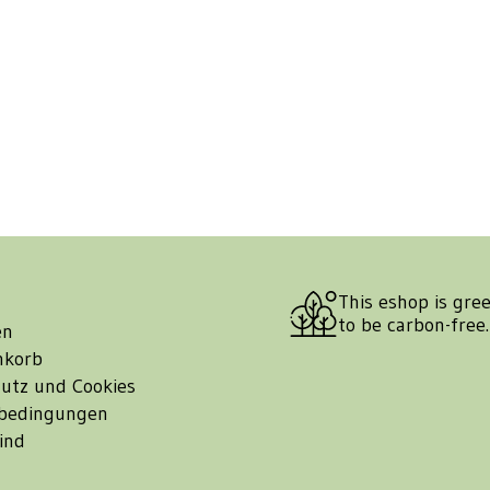
This eshop is gre
to be carbon-free
en
nkorb
utz und Cookies
bedingungen
ind