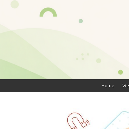
Home
We