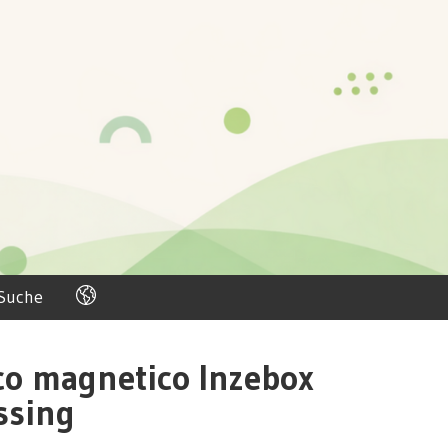
Suche
co magnetico Inzebox
ssing