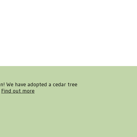
en! We have adopted a cedar tree
.
Find out more