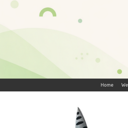
Home
We