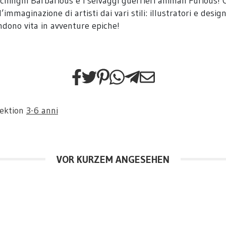
i vichinghi Barbarious e i selvaggi guerrieri animali Furiou
mmaginazione di artisti dai vari stili: illustratori e desi
endono vita in avventure epiche!
Sektion
3-6 anni
VOR KURZEM ANGESEHEN