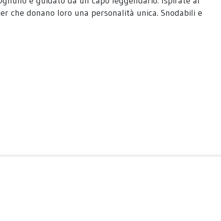
s! Ognuno è guidato da un capo leggendario. Ispirate al
gner che donano loro una personalità unica. Snodabili e