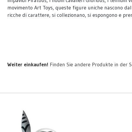
impavidi Piratous, i nobili cavalieri Glorious, i temibil
movimento Art Toys, queste figure uniche nascono dall’i
ricche di carattere, si collezionano, si espongono e pr
Weiter einkaufen!
Finden Sie andere Produkte in der 