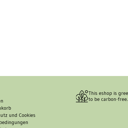
This eshop is gre
to be carbon-free
en
nkorb
utz und Cookies
bedingungen