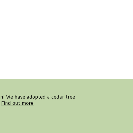
en! We have adopted a cedar tree
.
Find out more