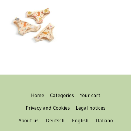
Home
Categories
Your cart
Privacy and Cookies
Legal notices
About us
Deutsch
English
Italiano