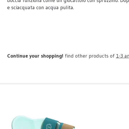
doccia funziona come un giocattolo con spruzzino. Dopo
e sciacquata con acqua pulita.
Continue your shopping!
find other products of
1-3 a