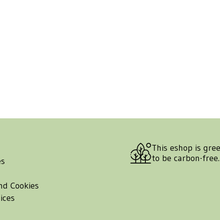
This eshop is gre
to be carbon-free
es
nd Cookies
ices