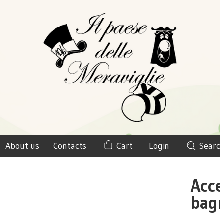
About us
Contacts
Cart
Login
Searc
Acc
bag