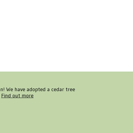
en! We have adopted a cedar tree
.
Find out more