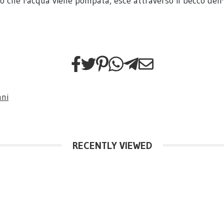
 che l'acqua viene pompata, esce attraverso il becco dell'
nni
RECENTLY VIEWED