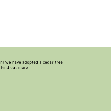
en! We have adopted a cedar tree
.
Find out more