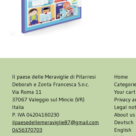
Il paese delle Meraviglie di Pitarresi
Home
Deborah e Zonta Francesca S.n.c.
Categori
Via Roma 11
Your cart
37067 Valeggio sul Mincio (VR)
Privacy a
Italia
Legal not
P. IVA 04204160230
About us
ilpaesedellemeraviglie87@gmail.com
Deutsch
0456370703
English