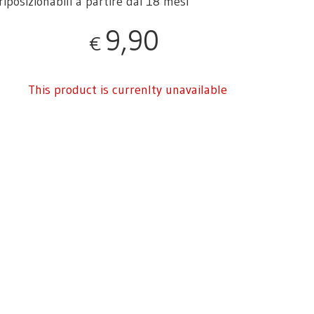
riposizionabili a partire dai 18 mesi
9,90
€
This product is currenlty unavailable