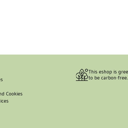
This eshop is gre
to be carbon-free
es
nd Cookies
ices