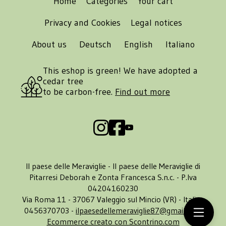
Home
Categories
Your cart
Privacy and Cookies
Legal notices
About us
Deutsch
English
Italiano
This eshop is green! We have adopted a
cedar tree
to be carbon-free.
Find out more
Il paese delle Meraviglie - Il paese delle Meraviglie di
Pitarresi Deborah e Zonta Francesca S.n.c. - P.Iva
04204160230
Via Roma 11 - 37067 Valeggio sul Mincio (VR) - Italia -
0456370703 -
ilpaesedellemeraviglie87@gmail.com
Ecommerce creato con
Scontrino.com