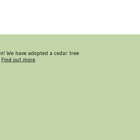
en! We have adopted a cedar tree
.
Find out more