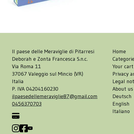
Il paese delle Meraviglie di Pitarresi
Home
Deborah e Zonta Francesca S.n.c.
Categori
Via Roma 11
Your cart
37067 Valeggio sul Mincio (VR)
Privacy a
Italia
Legal not
P. IVA 04204160230
About us
ilpaesedellemeraviglie87@gmail.com
Deutsch
0456370703
English
Italiano