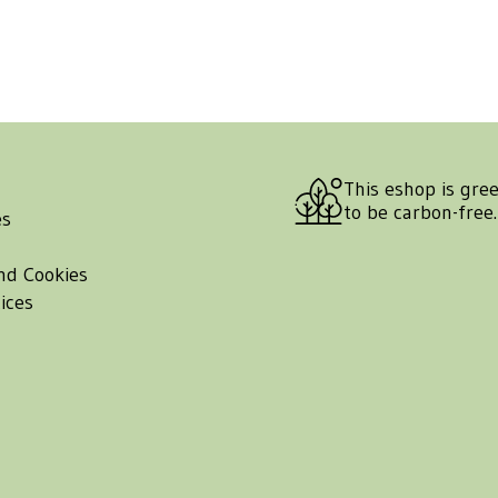
This eshop is gre
to be carbon-free
es
nd Cookies
ices