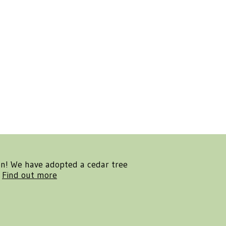
en! We have adopted a cedar tree
.
Find out more