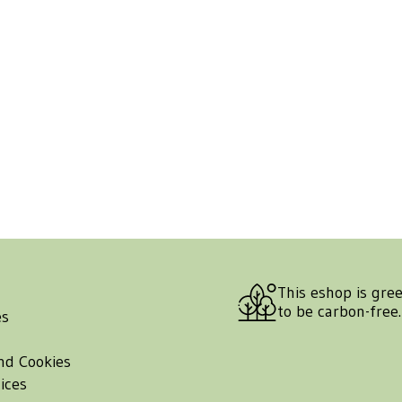
This eshop is gre
to be carbon-free
es
nd Cookies
ices