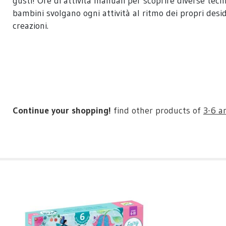
gusti! Ore di attività manuali per scoprire diverse tec
bambini svolgano ogni attività al ritmo dei propri deside
creazioni.
Continue your shopping!
find other products of
3-6 a