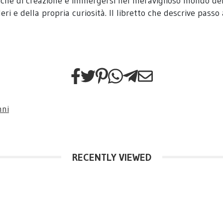
niche di creazione e immergersi nel meraviglioso mondo delle
ri e della propria curiosità. Il libretto che descrive passo 
nni
RECENTLY VIEWED