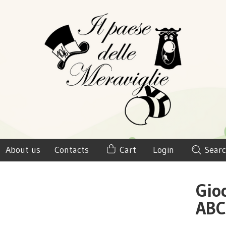
About us
Contacts
Cart
Login
Searc
Gio
AB