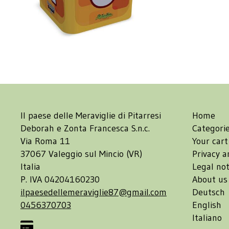
Il paese delle Meraviglie di Pitarresi
Home
Deborah e Zonta Francesca S.n.c.
Categori
Via Roma 11
Your cart
37067 Valeggio sul Mincio (VR)
Privacy a
Italia
Legal not
P. IVA 04204160230
About us
ilpaesedellemeraviglie87@gmail.com
Deutsch
0456370703
English
Italiano