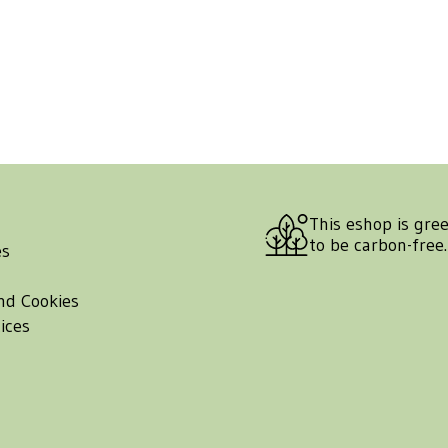
This eshop is gre
to be carbon-free
es
nd Cookies
ices