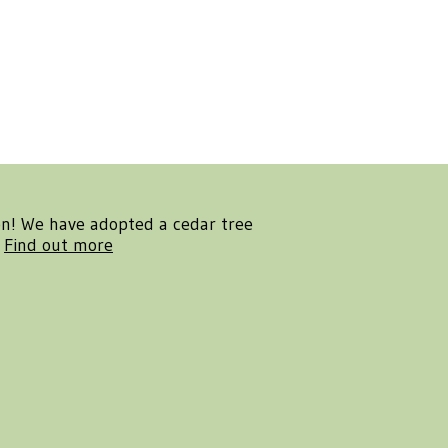
en! We have adopted a cedar tree
.
Find out more