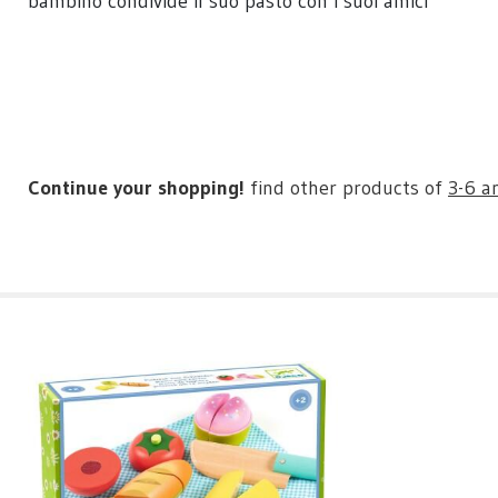
bambino condivide il suo pasto con i suoi amici
Continue your shopping!
find other products of
3-6 a