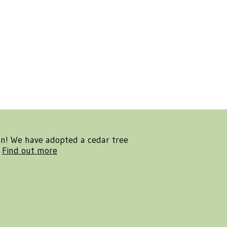
en! We have adopted a cedar tree
.
Find out more