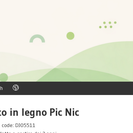
h
o in legno Pic Nic
t code: DJ05511