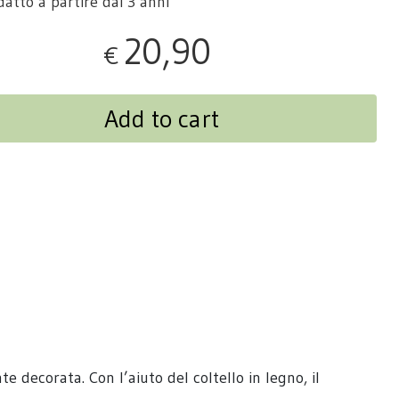
datto a partire dai 3 anni
20,90
€
Add to cart
 decorata. Con l’aiuto del coltello in legno, il