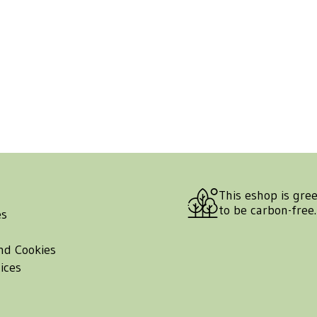
This eshop is gre
to be carbon-free
es
nd Cookies
ices