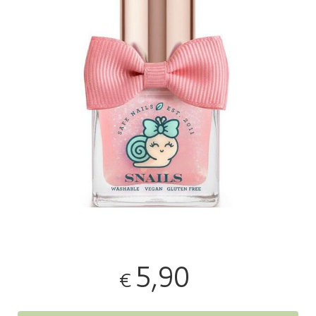
5,90
€