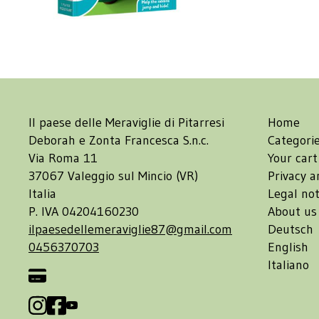
Il paese delle Meraviglie di Pitarresi
Home
Deborah e Zonta Francesca S.n.c.
Categori
Via Roma 11
Your cart
37067 Valeggio sul Mincio (VR)
Privacy a
Italia
Legal not
P. IVA 04204160230
About us
ilpaesedellemeraviglie87@gmail.com
Deutsch
0456370703
English
Italiano