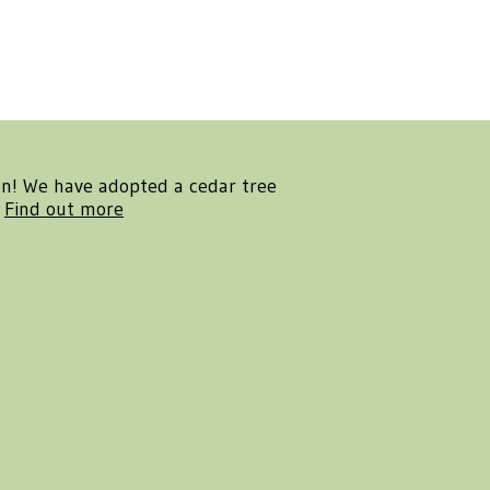
en! We have adopted a cedar tree
.
Find out more