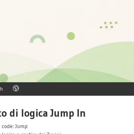
h
co di logica Jump In
 code: Jump