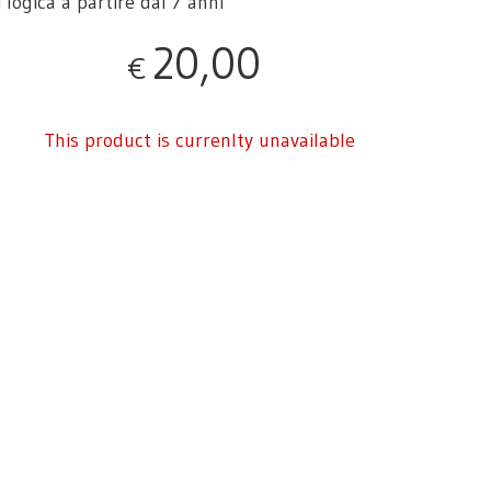
 logica a partire dai 7 anni
20,00
€
This product is currenlty unavailable