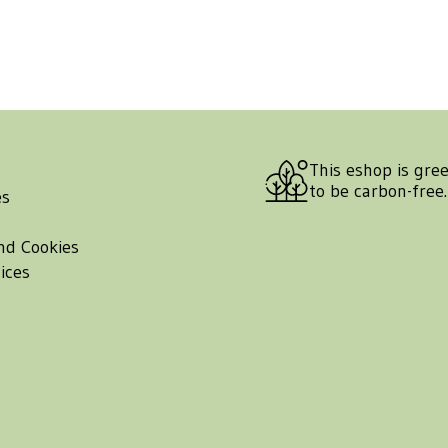
This eshop is gre
to be carbon-free
es
nd Cookies
ices