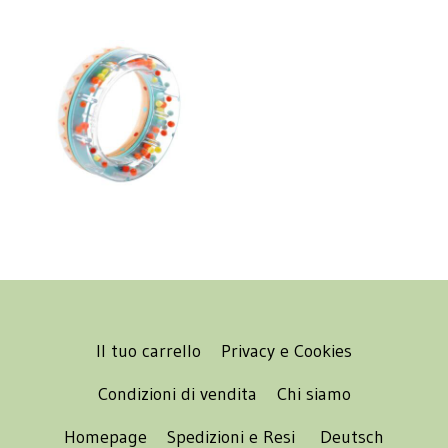
Il tuo carrello
Privacy e Cookies
Condizioni di vendita
Chi siamo
Homepage
Spedizioni e Resi
Deutsch