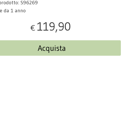
prodotto: S96269
re da 1 anno
119,90
€
Acquista