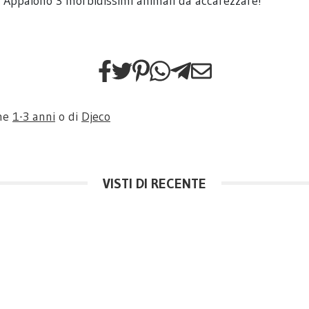
a! Appaiono 3 morbidissimi animali da accarezzare!
one
1-3 anni
o di
Djeco
VISTI DI RECENTE