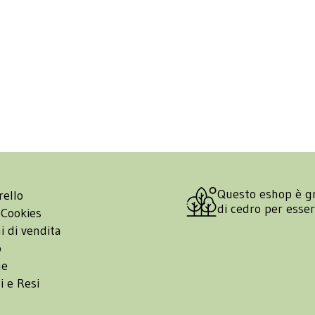
Questo eshop è g
rello
di cedro per esse
 Cookies
i di vendita
o
ge
i e Resi