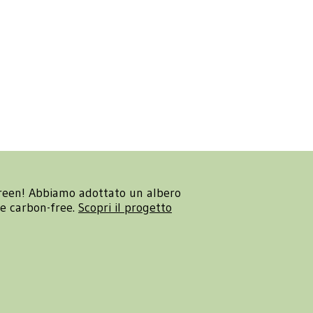
reen! Abbiamo adottato un albero
re carbon-free.
Scopri il progetto