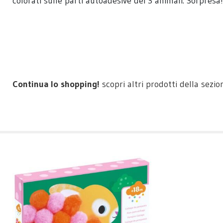
colorati sulle parti autoadesive dei 3 animali. Sorpres
Continua lo shopping!
scopri altri prodotti della sezi