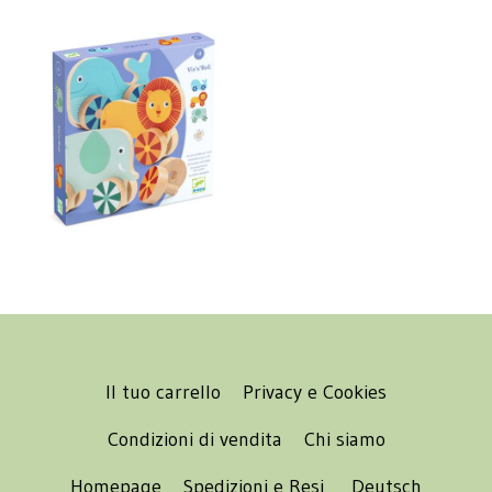
Il tuo carrello
Privacy e Cookies
Condizioni di vendita
Chi siamo
Homepage
Spedizioni e Resi
Deutsch