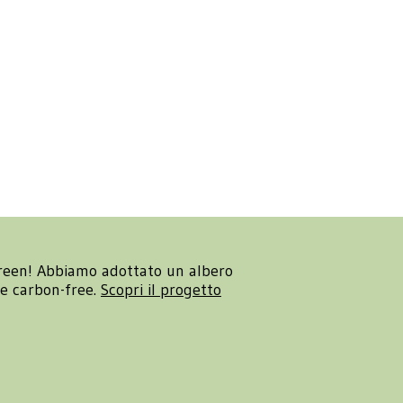
reen! Abbiamo adottato un albero
re carbon-free.
Scopri il progetto