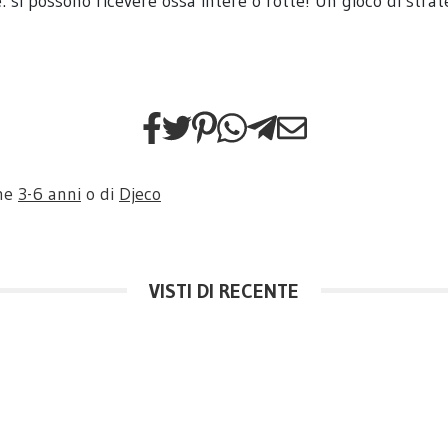
: si possono ricevere ossa intere o rotte! Un gioco di stra
one
3-6 anni
o di
Djeco
VISTI DI RECENTE