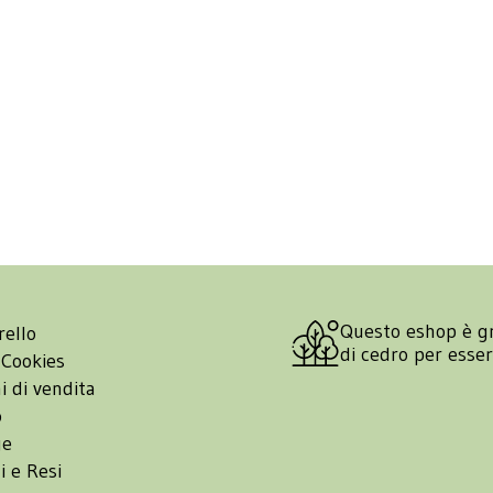
Questo eshop è g
rello
di cedro per esse
 Cookies
i di vendita
o
ge
i e Resi