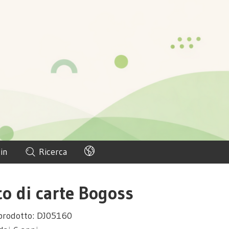
in
Ricerca
co di carte Bogoss
prodotto: DJ05160