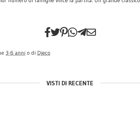
r numero di famiglie vince la partita. Un grande classico d
one
3-6 anni
o di
Djeco
VISTI DI RECENTE