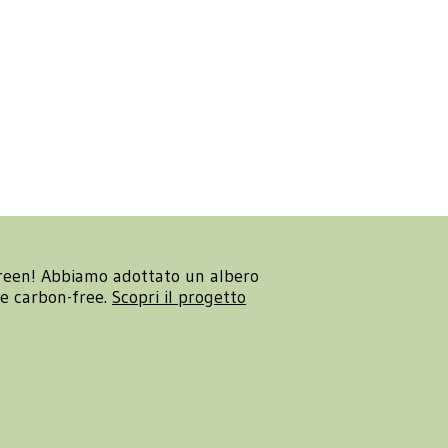
reen! Abbiamo adottato un albero
re carbon-free.
Scopri il progetto