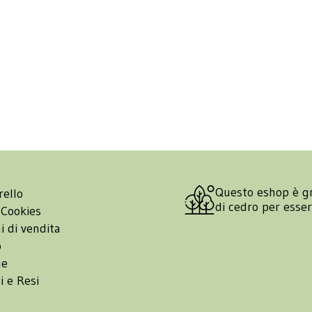
Questo eshop è g
rello
di cedro per esse
 Cookies
i di vendita
o
ge
i e Resi