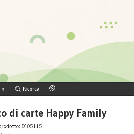
in
Ricerca
co di carte Happy Family
prodotto: DJ05115