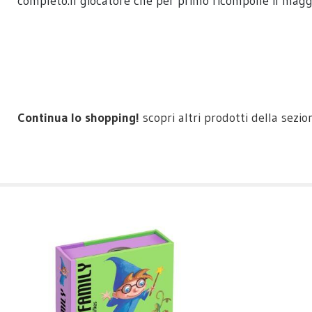
completo.Il giocatore che per primo ricompone il maggio
Continua lo shopping!
scopri altri prodotti della sezi