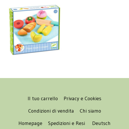
Il tuo carrello
Privacy e Cookies
Condizioni di vendita
Chi siamo
Homepage
Spedizioni e Resi
Deutsch