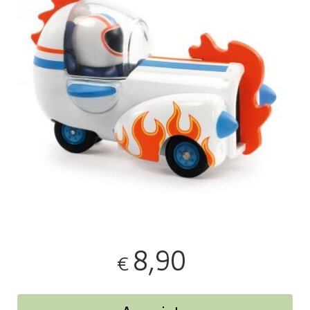
8,90
€