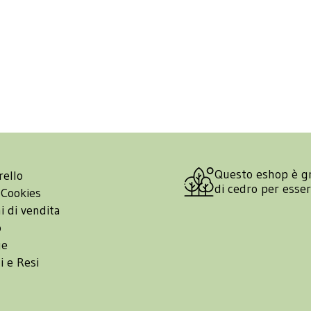
Questo eshop è g
rello
di cedro per esse
 Cookies
i di vendita
o
ge
i e Resi