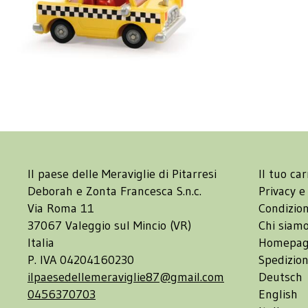
Il paese delle Meraviglie di Pitarresi
Il tuo car
Deborah e Zonta Francesca S.n.c.
Privacy e
Via Roma 11
Condizion
37067 Valeggio sul Mincio (VR)
Chi siam
Italia
Homepa
P. IVA 04204160230
Spedizion
ilpaesedellemeraviglie87@gmail.com
Deutsch
0456370703
English