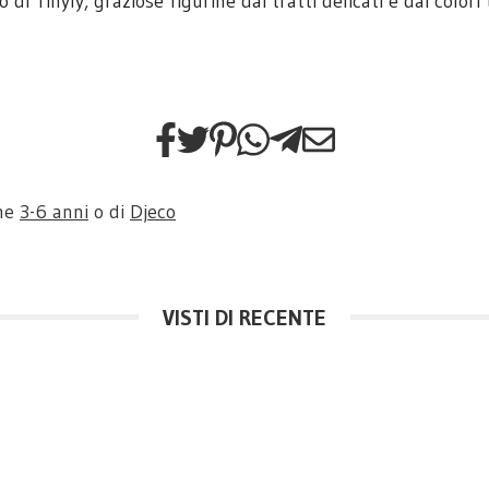
o di Tinyly, graziose figurine dai tratti delicati e dai colo
one
3-6 anni
o di
Djeco
VISTI DI RECENTE