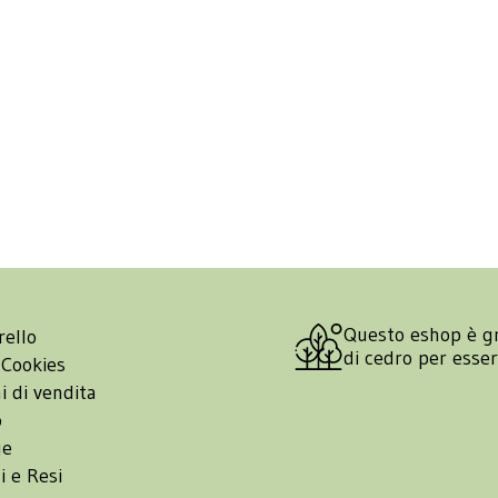
Questo eshop è g
rello
di cedro per esse
 Cookies
i di vendita
o
ge
i e Resi