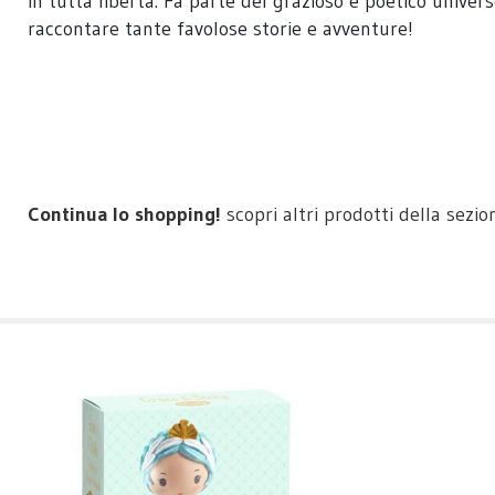
in tutta libertà. Fa parte del grazioso e poetico univers
raccontare tante favolose storie e avventure!
Continua lo shopping!
scopri altri prodotti della sezi