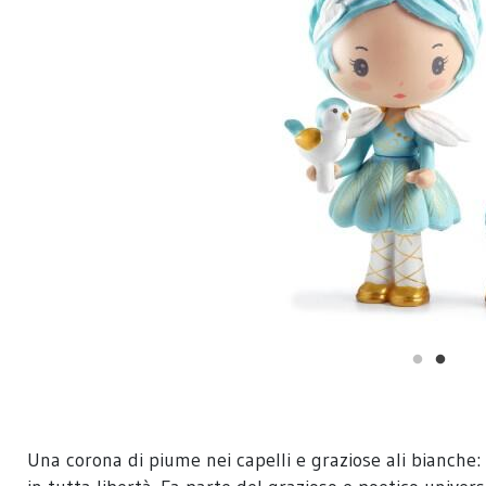
Una corona di piume nei capelli e graziose ali bianche