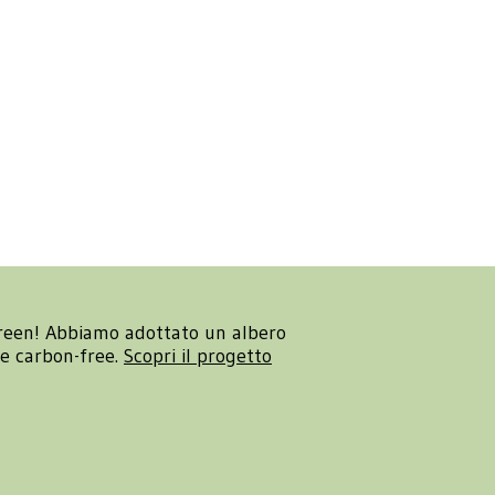
reen! Abbiamo adottato un albero
re carbon-free.
Scopri il progetto