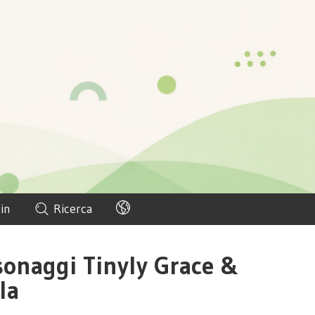
in
Ricerca
sonaggi Tinyly Grace &
la