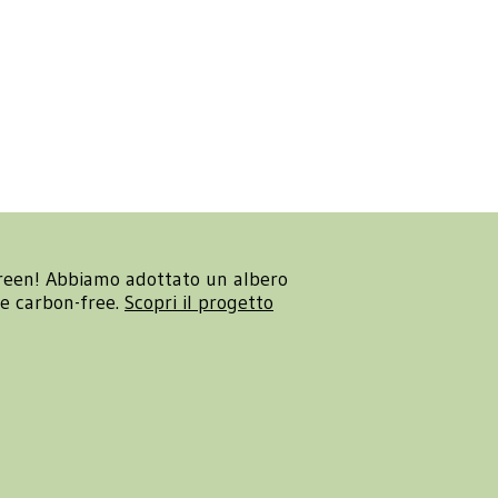
reen! Abbiamo adottato un albero
re carbon-free.
Scopri il progetto