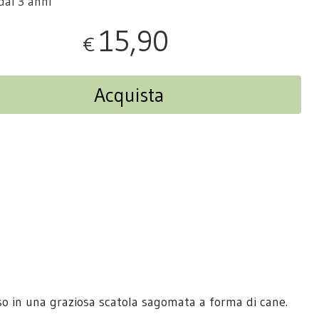
dai 3 anni
15,90
€
Acquista
iuso in una graziosa scatola sagomata a forma di cane.