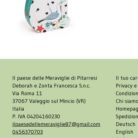
Il paese delle Meraviglie di Pitarresi
Il tuo car
Deborah e Zonta Francesca S.n.c.
Privacy e
Via Roma 11
Condizion
37067 Valeggio sul Mincio (VR)
Chi siam
Italia
Homepa
P. IVA 04204160230
Spedizion
ilpaesedellemeraviglie87@gmail.com
Deutsch
0456370703
English