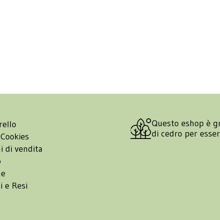
Questo eshop è g
rello
di cedro per esse
 Cookies
i di vendita
o
ge
i e Resi