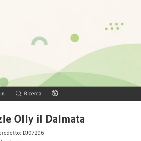
in
Ricerca
zle Olly il Dalmata
prodotto: DJ07296