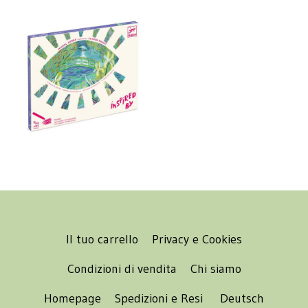
Il tuo carrello
Privacy e Cookies
Condizioni di vendita
Chi siamo
Homepage
Spedizioni e Resi
Deutsch