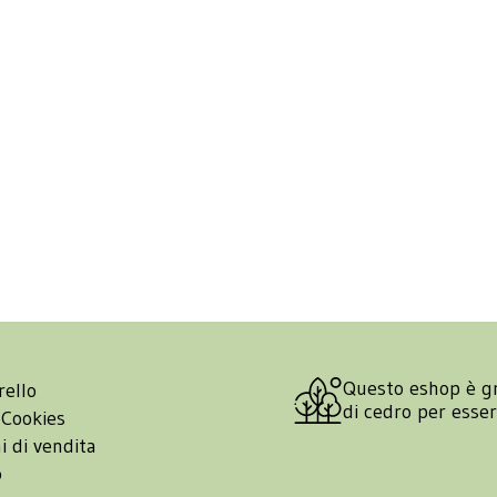
Questo eshop è g
rello
di cedro per esse
 Cookies
i di vendita
o