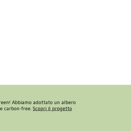
reen! Abbiamo adottato un albero
re carbon-free.
Scopri il progetto