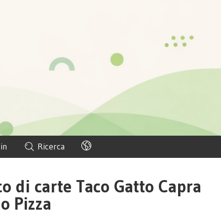
in
Ricerca
co di carte Taco Gatto Capra
io Pizza