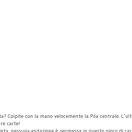
a? Colpite con la mano velocemente la Pila centrale. L’ult
tre carte!
finta, nessuna esitazione è permessa in questo gioco di car